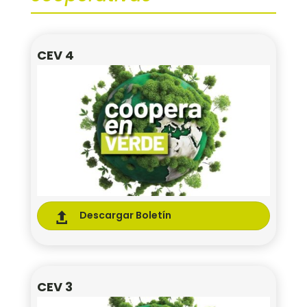
CEV 4
Descargar Boletín

CEV 3