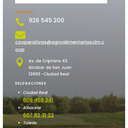
CENTRAL
926 545 200


cooperativas@agroalimentariasclm.c
oop

Av. de Criptana 43
Alcázar de San Juan
13600 -Ciudad Real
DELEGACIONES
Ciudad Real
609 468 341
Albacete
607 82 31 22
Toledo