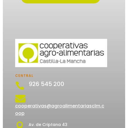
CENTRAL
926 545 200


cooperativas@agroalimentariasclm.c
oop

Av. de Criptana 43