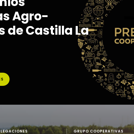
mios
as Agro-
 de Castilla La
ES
ELEGACIONES
GRUPO COOPERATIVAS