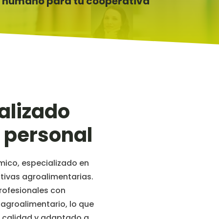
o humano para tu cooperativa
alizado
e personal
ico, especializado en
tivas agroalimentarias.
rofesionales con
 agroalimentario, lo que
ta calidad y adaptado a