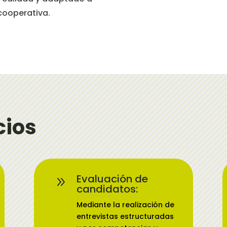
cooperativa.
cios
Evaluación de
9
candidatos:
Mediante la realización de
entrevistas estructuradas