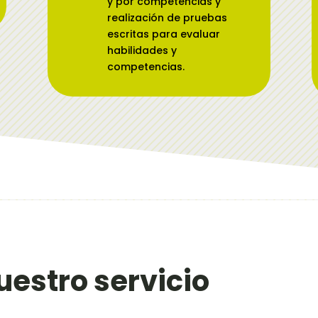
y por competencias y
realización de pruebas
escritas para evaluar
habilidades y
competencias.
uestro servicio