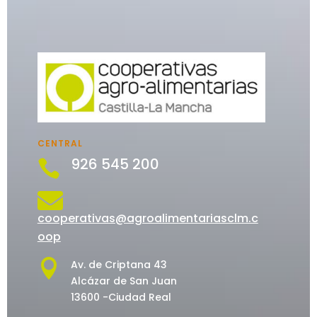
CENTRAL
926 545 200


cooperativas@agroalimentariasclm.c
oop

Av. de Criptana 43
Alcázar de San Juan
13600 -Ciudad Real