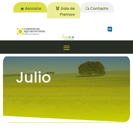
Asóciate
Gala de
Contacto
Premios
Julio