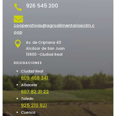
926 545 200


cooperativas@agroalimentariasclm.c
oop

Av. de Criptana 43
Alcázar de San Juan
13600 -Ciudad Real
DELEGACIONES
Ciudad Real
609 468 341
Albacete
607 82 31 22
Toledo
925 210 921
Cuenca