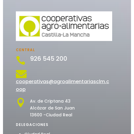
CENTRAL
926 545 200


cooperativas@agroalimentariasclm.c
oop

Av. de Criptana 43
Alcázar de San Juan
13600 -Ciudad Real
DELEGACIONES