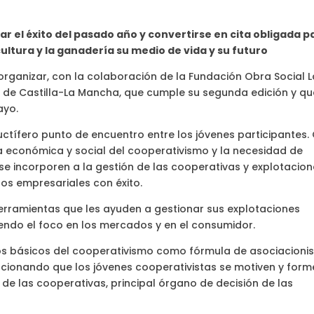
r el éxito del pasado año y convertirse en cita obligada p
ultura y la ganadería su medio de vida y su futuro
rganizar, con la colaboración de la Fundación Obra Social L
 de Castilla-La Mancha, que cumple su segunda edición y qu
ayo.
ructífero punto de encuentro entre los jóvenes participantes.
a económica y social del cooperativismo y la necesidad de
 se incorporen a la gestión de las cooperativas y explotacio
tos empresariales con éxito.
herramientas que les ayuden a gestionar sus explotaciones
endo el foco en los mercados y en el consumidor.
ios básicos del cooperativismo como fórmula de asociacion
cionando que los jóvenes cooperativistas se motiven y form
 de las cooperativas, principal órgano de decisión de las