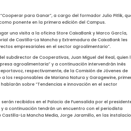
“Cooperar para Ganar”, a cargo del formador Julio Pitlik, qu
o como ponente en la primera edición del Campus.
ugar una visita a la oficina Store CaixaBank y Marco García,
torial de Castilla-La Mancha y Extremadura de CaixaBank les
ectos empresariales en el sector agroalimentario”.
el subdirector de Cooperativas, Juan Miguel del Real, quien 
mpresa agroalimentaria” y a continuación intervendrán Inés
iceportavoz, respectivamente, de la Comisión de Jóvenes de
o a los responsables de Mariana Natura y Garagewine, prime
hablarán sobre “Tendencias e innovación en el sector
s serán recibidos en el Palacio de Fuensalida por el president
 y a continuación tendrán un encuentro con el periodista
 Castilla-La Mancha Media, Jorge Jaramillo, en las instalaci