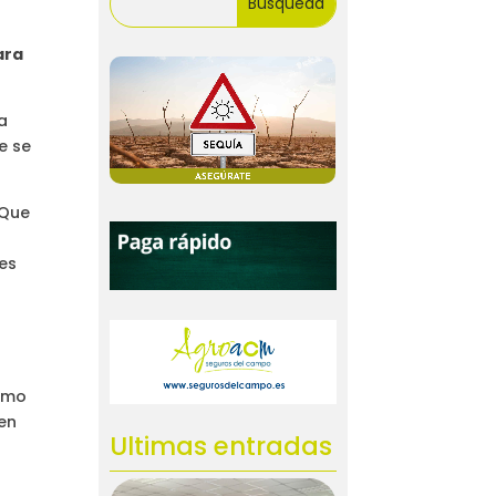
ara
a
e se
 Que
nes
ismo
en
Ultimas entradas