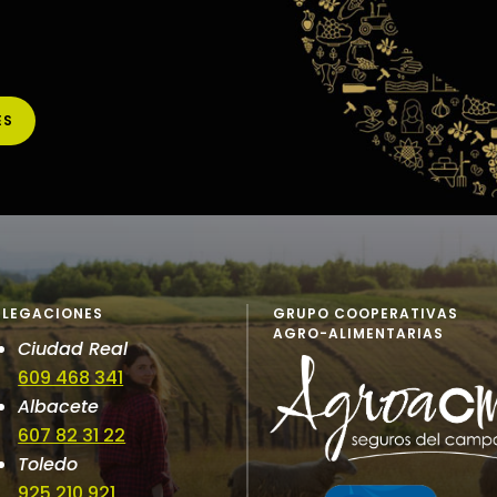
ES
ELEGACIONES
GRUPO COOPERATIVAS
AGRO-ALIMENTARIAS
Ciudad Real
609 468 341
Albacete
607 82 31 22
Toledo
925 210 921