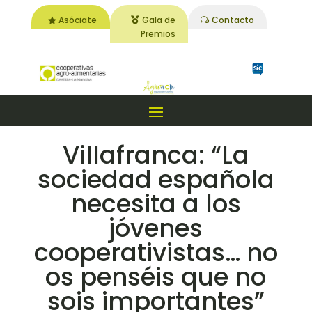
Asóciate
Gala de
Contacto
Premios
Villafranca: “La
sociedad española
necesita a los
jóvenes
cooperativistas… no
os penséis que no
sois importantes”