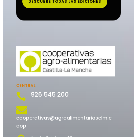
DESCUBRE TODAS LAS EDICIONES
CENTRAL
926 545 200


cooperativas@agroalimentariasclm.c
oop