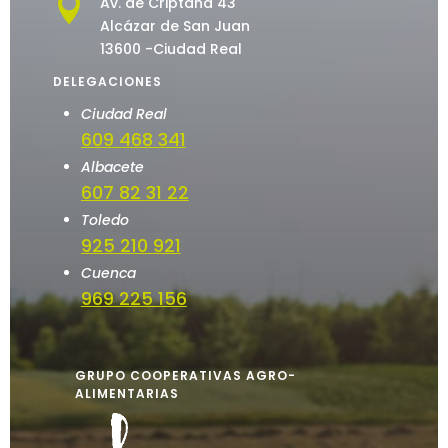

Av. de Criptana 43
Alcázar de San Juan
13600 -Ciudad Real
DELEGACIONES
Ciudad Real
609 468 341
Albacete
607 82 31 22
Toledo
925 210 921
Cuenca
969 225 156
GRUPO COOPERATIVAS AGRO-
ALIMENTARIAS