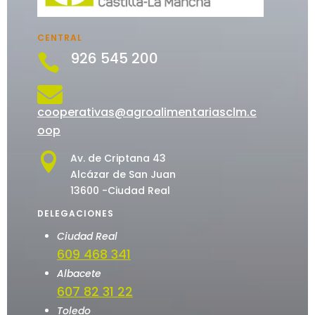
CENTRAL
926 545 200


cooperativas@agroalimentariasclm.c
oop

Av. de Criptana 43
Alcázar de San Juan
13600 -Ciudad Real
DELEGACIONES
Ciudad Real
609 468 341
Albacete
607 82 31 22
Toledo