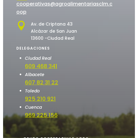
cooperativas@agroalimentariasclm.c
oop

Av. de Criptana 43
Alcázar de San Juan
13600 -Ciudad Real
DELEGACIONES
Ciudad Real
609 468 341
Albacete
607 82 31 22
Toledo
925 210 921
Cuenca
969 225 156