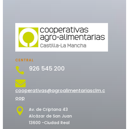
CENTRAL
926 545 200


cooperativas@agroalimentariasclm.c
oop

Av. de Criptana 43
Alcázar de San Juan
13600 -Ciudad Real