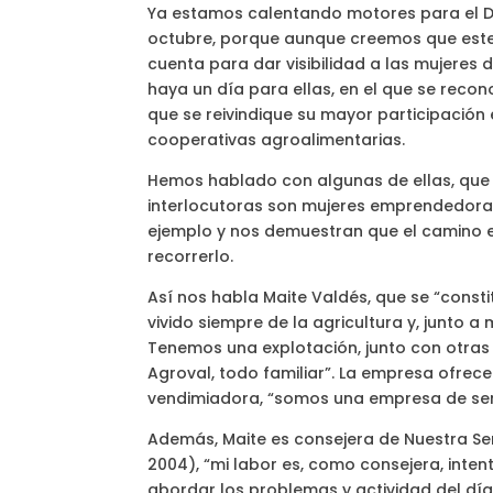
Ya estamos calentando motores para el Día
octubre, porque aunque creemos que este 
cuenta para dar visibilidad a las mujeres 
haya un día para ellas, en el que se recon
que se reivindique su mayor participación e
cooperativas agroalimentarias.
Hemos hablado con algunas de ellas, que
interlocutoras son mujeres emprendedoras
ejemplo y nos demuestran que el camino es
recorrerlo.
Así nos habla Maite Valdés, que se “cons
vivido siempre de la agricultura y, junto 
Tenemos una explotación, junto con otras
Agroval, todo familiar”. La empresa ofrec
vendimiadora, “somos una empresa de servi
Además, Maite es consejera de Nuestra S
2004), “mi labor es, como consejera, inten
abordar los problemas y actividad del día