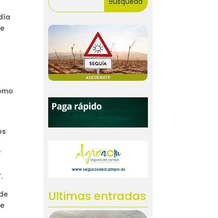
día
ue
como
os
.
T
.
Ultimas entradas
sde
de