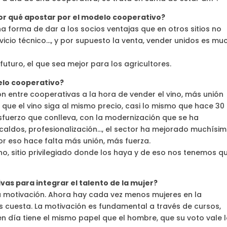
or qué apostar por el modelo cooperativo?
 forma de dar a los socios ventajas que en otros sitios no
vicio técnico…, y por supuesto la venta, vender unidos es mu
futuro, el que sea mejor para los agricultores.
elo cooperativo?
 entre cooperativas a la hora de vender el vino, más unión
que el vino siga al mismo precio, casi lo mismo que hace 30
esfuerzo que conlleva, con la modernización que se ha
caldos, profesionalización…, el sector ha mejorado muchísi
or eso hace falta más unión, más fuerza.
no, sitio privilegiado donde los haya y de eso nos tenemos q
as para integrar el talento de la mujer?
a motivación. Ahora hay cada vez menos mujeres en la
es cuesta. La motivación es fundamental a través de cursos,
en día tiene el mismo papel que el hombre, que su voto vale 