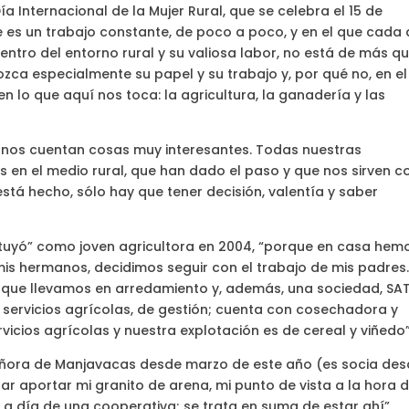
 Internacional de la Mujer Rural, que se celebra el 15 de
es un trabajo constante, de poco a poco, y en el que cada 
dentro del entorno rural y su valiosa labor, no está de más q
ozca especialmente su papel y su trabajo y, por qué no, en el
n lo que aquí nos toca: la agricultura, la ganadería y las
 nos cuentan cosas muy interesantes. Todas nuestras
 en el medio rural, que han dado el paso y que nos sirven 
tá hecho, sólo hay que tener decisión, valentía y saber
tituyó” como joven agricultora en 2004, “porque en casa hem
a mis hermanos, decidimos seguir con el trabajo de mis padres
 que llevamos en arredamiento y, además, una sociedad, SA
e servicios agrícolas, de gestión; cuenta con cosechadora y
cios agrícolas y nuestra explotación es de cereal y viñedo”
eñora de Manjavacas desde marzo de este año (es socia de
tar aportar mi granito de arena, mi punto de vista a la hora 
 a día de una cooperativa; se trata en suma de estar ahí”.