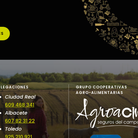
ES
ELEGACIONES
GRUPO COOPERATIVAS
AGRO-ALIMENTARIAS
Ciudad Real
609 468 341
Albacete
607 82 31 22
Toledo
925 210 921