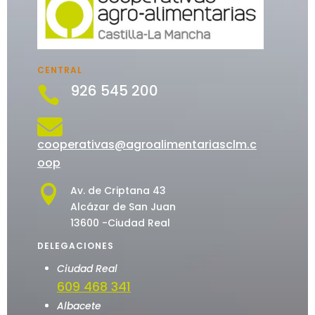
CENTRAL
926 545 200


cooperativas@agroalimentariasclm.c
oop

Av. de Criptana 43
Alcázar de San Juan
13600 -Ciudad Real
DELEGACIONES
Ciudad Real
609 468 341
Albacete