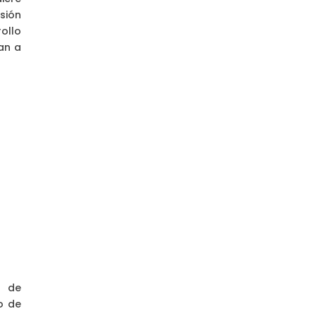
sión
ollo
an a
o de
o de