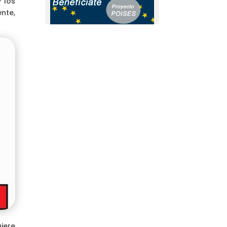
 los
nte,
iere