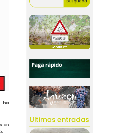
s ha
Ultimas entradas
s en
o.