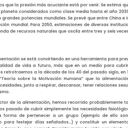
os que la presión más acuciante está por venir. Se estima qu
el planeta considerados como clase media hasta el año 2030
o grandes potencias mundiales. Se prevé que entre China e I
ción mundial. Para 2050, estimaciones de diversas instituci
da de recursos naturales que oscila entre tres y seis veces
mentación se está convirtiendo en una herramienta para prev
alidad de vida a futuro, más que en un medio para cubrir
os retrotraemos a la década de los 40 del pasado siglo, en 
Teoría sobre la Motivación Humana” que la alimentació
cesidades, junto a respirar, descansar, tener relaciones sex
ismo.
ector de la alimentación, hemos recorrido probablemente t
mos pasado de cubrir simplemente las necesidades fisiológic
na forma de pertenecer a un grupo (ejemplo de ello son
o para festejar días señalados…) y constituir un element