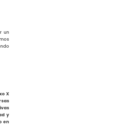
r un
emos
endo
xo X
rsas
ivas
ad y
o en