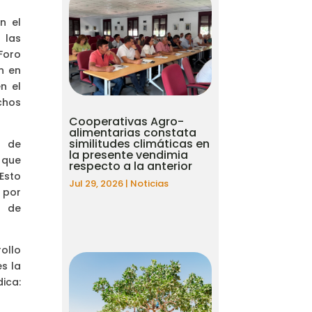
n el
 las
 Foro
n en
n el
chos
Cooperativas Agro-
alimentarias constata
similitudes climáticas en
s de
la presente vendimia
 que
respecto a la anterior
Esto
Jul 29, 2026
|
Noticias
 por
s de
ollo
s la
ica: