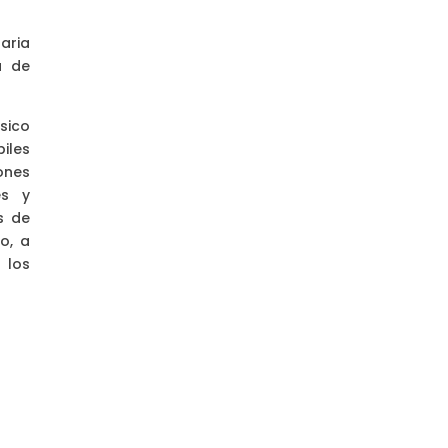
aria
a de
sico
iles
ones
es y
s de
o, a
 los