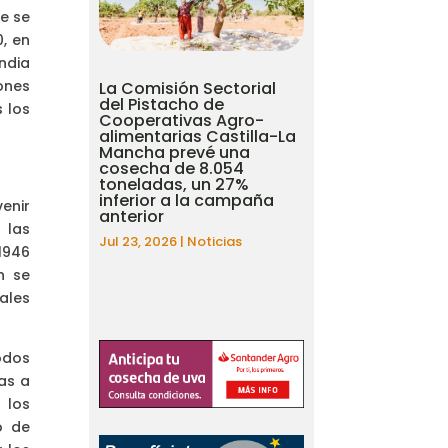
e se
, en
ndia
ones
La Comisión Sectorial
del Pistacho de
 los
Cooperativas Agro-
alimentarias Castilla-La
Mancha prevé una
cosecha de 8.054
toneladas, un 27%
inferior a la campaña
enir
anterior
 las
Jul 23, 2026
|
Noticias
1946
n se
uales
odos
as a
 los
o de