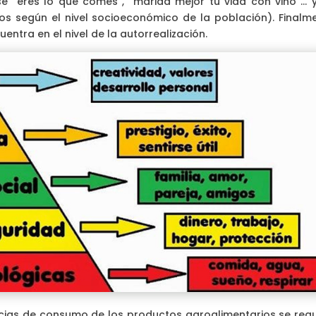
ase “eres lo que comes”, “marida mejor tu vida con vino”… y
icos según el nivel socioeconómico de la población). Finalme
ntra en el nivel de la autorrealización.
cias de consumo de los productos agroalimentarios se requ