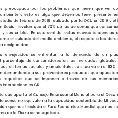
s preocupado por los problemas que tienen que ver co
o ambiente y esto es algo que debemos tener presente en
estudio de febrero de 2019 realizado por la OCU en 2019 y el
n Social, revelan que el 73% de las personas que consume
y sostenibles. En este sentido, estas nuevas tendencias e
omo el cuidado del medio ambiente, el respeto a los dere
la desigualdad.
 envejecidos se enfrentan a la demanda de un plu
. El porcentaje de consumidores en los mercados globales
as en temas sociales y ambientales se sitúa ya en el 93%. 
stán demandando a sus proveedores productos que apuestan
los requisitos que se imponen a través de sus memoria
s internacionales GRI.
o que aporta el Consejo Empresarial Mundial para el Desarr
 de consumo equivalen a la capacidad sostenible de 1,6 vece
ción que nos traslada el Foro Económico Mundial que nos ind
ema de la Tierra se ha agotado.