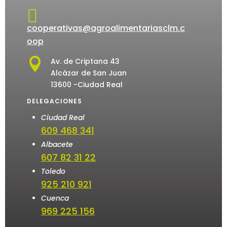

cooperativas@agroalimentariasclm.c
oop

Av. de Criptana 43
Alcázar de San Juan
13600 -Ciudad Real
DELEGACIONES
Ciudad Real
609 468 341
Albacete
607 82 31 22
Toledo
925 210 921
Cuenca
969 225 156