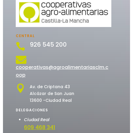
CENTRAL
926 545 200


cooperativas@agroalimentariasclm.c
oop

Av. de Criptana 43
Alcázar de San Juan
13600 -Ciudad Real
DELEGACIONES
Ciudad Real
609 468 341