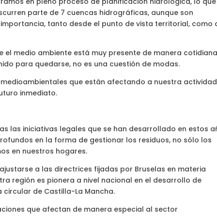
ramos en pleno proceso de planificación hidrológica, lo que
discurren parte de 7 cuencas hidrográficas, aunque son
mportancia, tanto desde el punto de vista territorial, como 
 el medio ambiente está muy presente de manera cotidiana
ido para quedarse, no es una cuestión de modas.
 medioambientales que están afectando a nuestra actividad
futuro inmediato.
s las iniciativas legales que se han desarrollado en estos a
ofundos en la forma de gestionar los residuos, no sólo los
mos en nuestros hogares.
justarse a las directrices fijadas por Bruselas en materia
tra región es pionera a nivel nacional en el desarrollo de
 circular de Castilla-La Mancha.
ciones que afectan de manera especial al sector