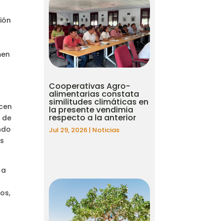
ión
men
Cooperativas Agro-
alimentarias constata
a
similitudes climáticas en
ecen
la presente vendimia
respecto a la anterior
s de
ndo
Jul 29, 2026
|
Noticias
os
 a
os,