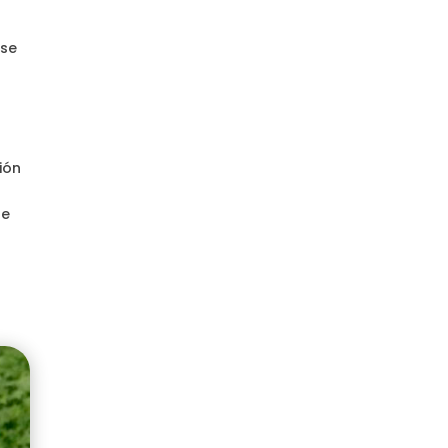
ese
ión
ue