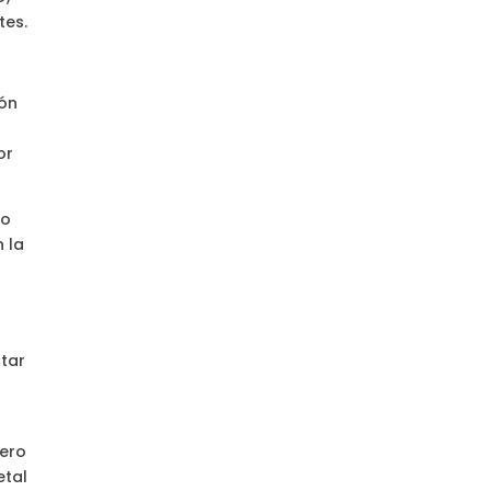
tes.
ión
or
no
 la
ntar
dero
etal