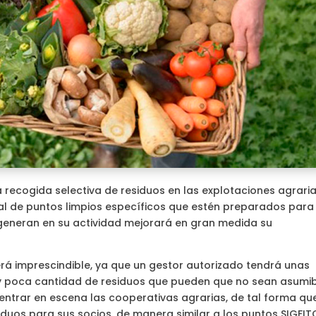
recogida selectiva de residuos en las explotaciones agrarias
al de puntos limpios específicos que estén preparados para
 generan en su actividad mejorará en gran medida su
rá imprescindible, ya que un gestor autorizado tendrá unas
uy poca cantidad de residuos que pueden que no sean asumi
entrar en escena las cooperativas agrarias, de tal forma qu
iduos para sus socios, de manera similar a los puntos SIGFIT