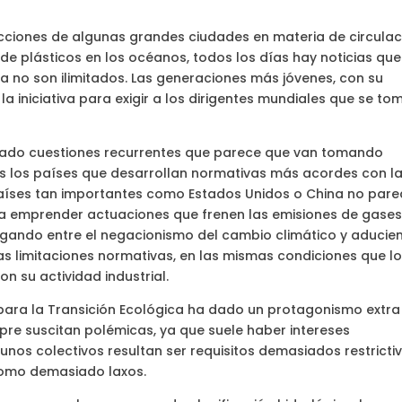
icciones de algunas grandes ciudades en materia de circulac
de plásticos en los océanos, todos los días hay noticias que
a no son ilimitados. Las generaciones más jóvenes, con su
 iniciativa para exigir a los dirigentes mundiales que se to
ivado cuestiones recurrentes que parece que van tomando
s los países que desarrollan normativas más acordes con l
 países tan importantes como Estados Unidos o China no par
ni a emprender actuaciones que frenen las emisiones de gase
vegando entre el negacionismo del cambio climático y aducie
ntas limitaciones normativas, en las mismas condiciones que l
 su actividad industrial.
io para la Transición Ecológica ha dado un protagonismo extra
mpre suscitan polémicas, ya que suele haber intereses
nos colectivos resultan ser requisitos demasiados restrictiv
 como demasiado laxos.