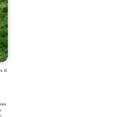
. El
bles
e
O,