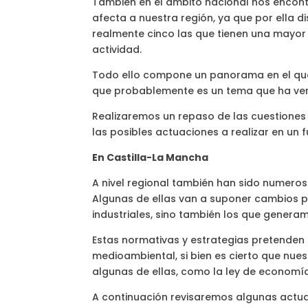
También en el ámbito nacional nos encont
afecta a nuestra región, ya que por ella 
realmente cinco las que tienen una mayor i
actividad.
Todo ello compone un panorama en el que
que probablemente es un tema que ha ven
Realizaremos un repaso de las cuestiones
las posibles actuaciones a realizar en un 
En Castilla-La Mancha
A nivel regional también han sido numerosa
Algunas de ellas van a suponer cambios pr
industriales, sino también los que genera
Estas normativas y estrategias pretenden a
medioambiental, si bien es cierto que nues
algunas de ellas, como la ley de economía
A continuación revisaremos algunas actua