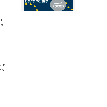
en
ue
a en
dan