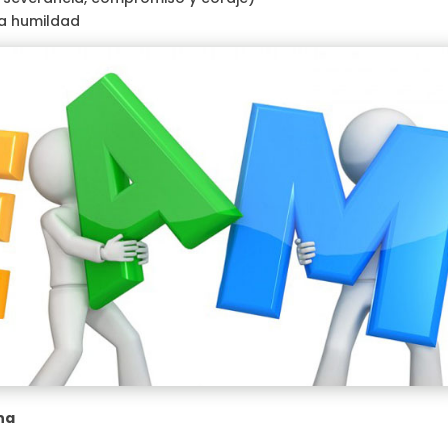
la humildad
na