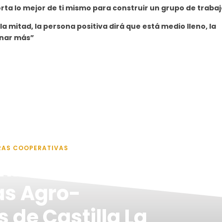
rta lo mejor de ti mismo para construir un grupo de traba
a mitad, la persona positiva dirá que está medio lleno, la
enar más”
RAS COOPERATIVAS
mios
as Agro-
 de Castilla La