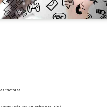
es factores:
rseverancia, compromiso y coraje)