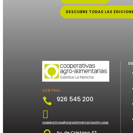
DESCUBRE TODAS LAS EDICION
D
CENTRAL
926 545 200


cooperativas@agroalimentariasclm.coop
Av. de Criptana 43