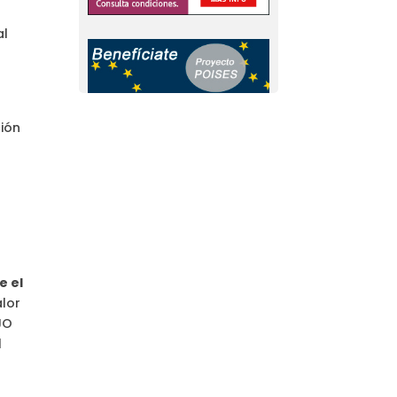
al
ción
e el
alor
JO
l