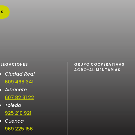
ES
ELEGACIONES
GRUPO COOPERATIVAS
AGRO-ALIMENTARIAS
Ciudad Real
609 468 341
Albacete
607 82 31 22
Toledo
925 210 921
Cuenca
969 225 156