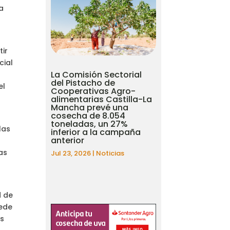
 a
tir
cial
La Comisión Sectorial
del Pistacho de
el
Cooperativas Agro-
alimentarias Castilla-La
Mancha prevé una
cosecha de 8.054
toneladas, un 27%
las
inferior a la campaña
anterior
as
Jul 23, 2026
|
Noticias
d de
uede
os