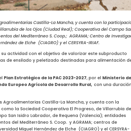
groalimentarias Castilla-La Mancha, y cuenta con la participaci
Villarrubia de los Ojos (Ciudad Real); Cooperativa del Campo S
imentos del Mediterráneo S. Coop.; AGRAMA; Centro de Investiga
ernández de Elche (CIAGRO) y el CERSYRA-IRIAF.
su actividad con el objetivo de valorizar este subproducto
ras de ensilado y peletizado destinadas para alimentación d
el
Plan Estratégico de la PAC 2023-2027
, por el
Ministerio d
ndo Europeo Agrícola de Desarrollo Rural,
con una duració
s Agroalimentarias Castilla-La Mancha, y cuenta con la
s como la Sociedad Cooperativa El Progreso, de Villarrubia de
mpo San Isidro Labrador, de Requena (Valencia); entidades
ntos del Mediterráneo S. Coop. y AGRAMA; centros de
iversidad Miguel Hernández de Elche (CIAGRO) y el CERSYRA-