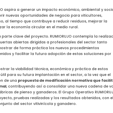
O aspira a generar un impacto económico, ambiental y soci
abrir nuevas oportunidades de negocio para viticultores,
, al tiempo que contribuye a reducir residuos, mejorar la
zar la economía circular en el medio rural.
a parte clave del proyecto. RUMIORUJO contempla la realiza
puertas abiertas dirigidas a profesionales del sector tanto
 mostrar de forma práctica los nuevos procedimientos
nidos y facilitar la futura adopción de estas soluciones por
ar la viabilidad técnica, económica y práctica de estos
il para su futura implantación en el sector, a la vez que el
ión de una
propuesta de modificación normativa que facilit
imal
, contribuyendo así a consolidar una nueva cadena de v
fábricas de pienso y ganaderos. El Grupo Operativo RUMIORU
yecto, pruebas realizadas y los resultados obtenidos, con e
onjunto del sector vitivinícola y ganadero.