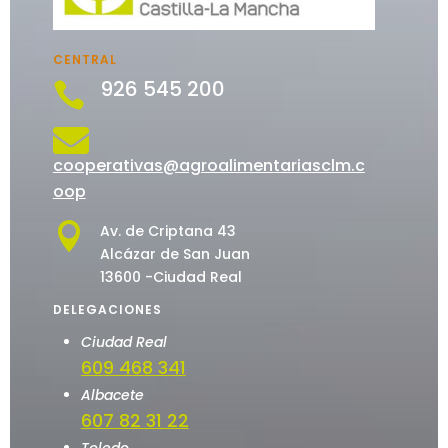
CENTRAL
926 545 200


cooperativas@agroalimentariasclm.c
oop

Av. de Criptana 43
Alcázar de San Juan
13600 -Ciudad Real
DELEGACIONES
Ciudad Real
609 468 341
Albacete
607 82 31 22
Toledo