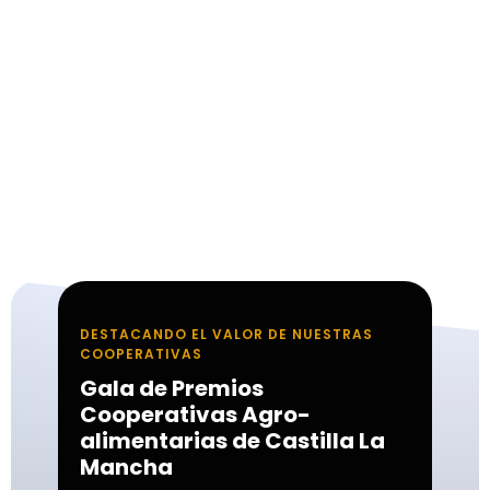
l
m
.
c
o
o
p
DESTACANDO EL VALOR DE NUESTRAS
COOPERATIVAS
Gala de Premios
Cooperativas Agro-
alimentarias de Castilla La
Mancha