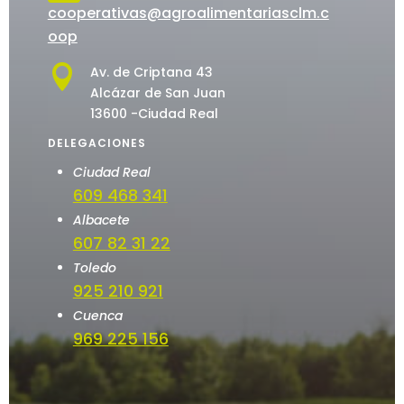
cooperativas@agroalimentariasclm.c
oop

Av. de Criptana 43
Alcázar de San Juan
13600 -Ciudad Real
DELEGACIONES
Ciudad Real
609 468 341
Albacete
607 82 31 22
Toledo
925 210 921
Cuenca
969 225 156