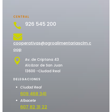
CENTRAL
926 545 200


cooperativas@agroalimentariasclm.c
oop

Av. de Criptana 43
Alcázar de San Juan
13600 -Ciudad Real
DELEGACIONES
Ciudad Real
609 468 341
Albacete
607 82 31 22