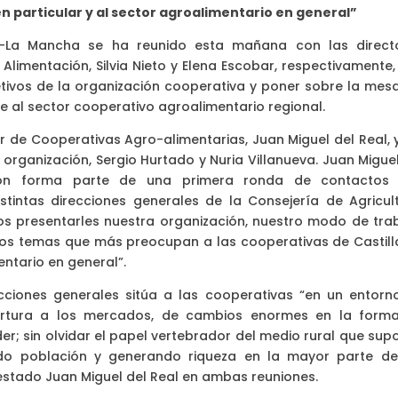
n particular y al sector agroalimentario en general”
la-La Mancha se ha reunido esta mañana con las direct
Alimentación, Silvia Nieto y Elena Escobar, respectivamente,
etivos de la organización cooperativa y poner sobre la mesa
al sector cooperativo agroalimentario regional.
r de Cooperativas Agro-alimentarias, Juan Miguel del Real, y
organización, Sergio Hurtado y Nuria Villanueva. Juan Miguel
ión forma parte de una primera ronda de contactos
intas direcciones generales de la Consejería de Agricult
s presentarles nuestra organización, nuestro modo de trab
los temas que más preocupan a las cooperativas de Castill
entario en general”.
cciones generales sitúa a las cooperativas “en un entorn
pertura a los mercados, de cambios enormes en la form
der; sin olvidar el papel vertebrador del medio rural que su
ando población y generando riqueza en la mayor parte de
estado Juan Miguel del Real en ambas reuniones.