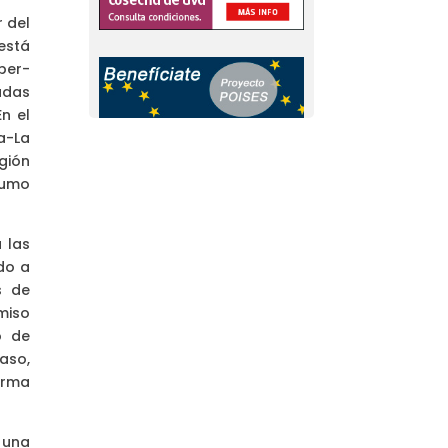
 del
está
per-
udas
n el
la-La
gión
sumo
 las
do a
s de
miso
o de
aso,
orma
 una