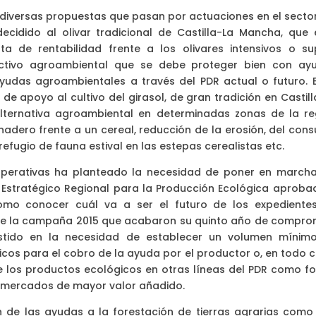
 diversas propuestas que pasan por actuaciones en el sector
ecidido al olivar tradicional de Castilla-La Mancha, que 
a de rentabilidad frente a los olivares intensivos o su
activo agroambiental que se debe proteger bien con ay
yudas agroambientales a través del PDR actual o futuro. E
de apoyo al cultivo del girasol, de gran tradición en Castil
ternativa agroambiental en determinadas zonas de la re
nadero frente a un cereal, reducción de la erosión, del con
efugio de fauna estival en las estepas cerealistas etc.
ooperativas ha planteado la necesidad de poner en marcha
 Estratégico Regional para la Producción Ecológica aproba
como conocer cuál va a ser el futuro de los expediente
 de la campaña 2015 que acabaron su quinto año de compro
stido en la necesidad de establecer un volumen mínim
cos para el cobro de la ayuda por el productor o, en todo c
de los productos ecológicos en otras líneas del PDR como f
n mercados de mayor valor añadido.
n de las ayudas a la forestación de tierras agrarias como