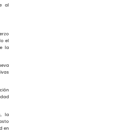
e al
erzo
o el
e la
ueva
ivas
ación
idad
, la
gasto
ad en