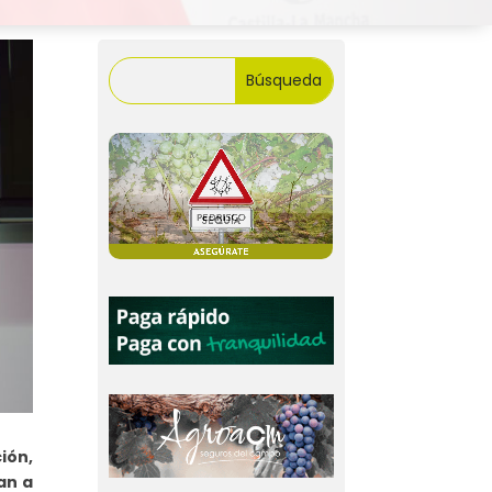
ión,
an a