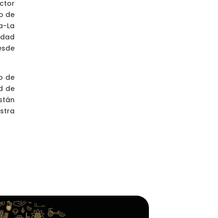
ector
o de
a-La
sidad
esde
o de
d de
stán
stra