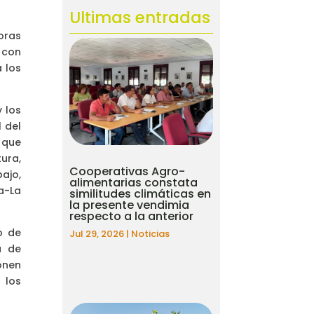
Ultimas entradas
oras
 con
 los
 los
 del
 que
ura,
Cooperativas Agro-
ajo,
alimentarias constata
a-La
similitudes climáticas en
la presente vendimia
respecto a la anterior
o de
Jul 29, 2026
|
Noticias
a de
ponen
 los