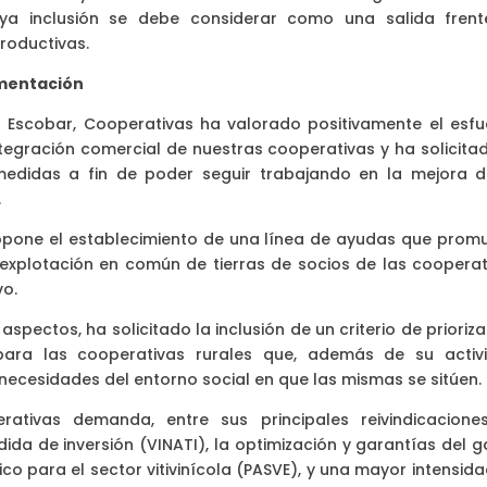
uya inclusión se debe considerar como una salida frent
roductivas.
imentación
 Escobar, Cooperativas ha valorado positivamente el esfu
ntegración comercial de nuestras cooperativas y ha solicitad
edidas a fin de poder seguir trabajando en la mejora d
.
opone el establecimiento de una línea de ayudas que prom
 explotación en común de tierras de socios de las cooperat
vo.
spectos, ha solicitado la inclusión de un criterio de prioriz
para las cooperativas rurales que, además de su activ
 necesidades del entorno social en que las mismas se sitúen.
erativas demanda, entre sus principales reivindicaciones
dida de inversión (VINATI), la optimización y garantías del 
co para el sector vitivinícola (PASVE), y una mayor intensid