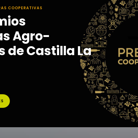
RAS COOPERATIVAS
mios
as Agro-
 de Castilla La
ES