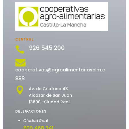
CENTRAL
926 545 200


cooperativas@agroalimentariasclm.c
oop

Av. de Criptana 43
Alcázar de San Juan
13600 -Ciudad Real
DELEGACIONES
Ciudad Real
609 468 341