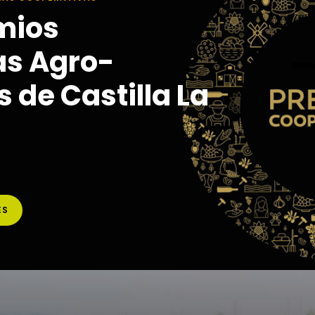
mios
as Agro-
 de Castilla La
ES