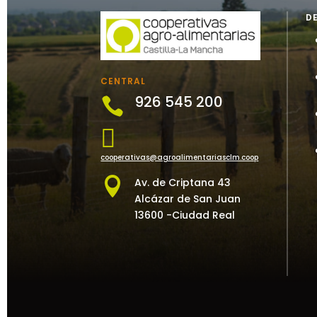
D
CENTRAL
926 545 200


cooperativas@agroalimentariasclm.coop

Av. de Criptana 43
Alcázar de San Juan
13600 -Ciudad Real