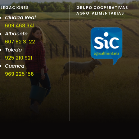
ELEGACIONES
GRUPO COOPERATIVAS
AGRO-ALIMENTARIAS
Ciudad Real
609 468 341
Albacete
607 82 31 22
Toledo
925 210 921
Cuenca
969 225 156