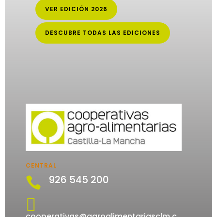
VER EDICIÓN 2026
DESCUBRE TODAS LAS EDICIONES
CENTRAL
926 545 200


cooperativas@agroalimentariasclm.c