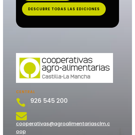
DESCUBRE TODAS LAS EDICIONES
CENTRAL
926 545 200


cooperativas@agroalimentariasclm.c
oop