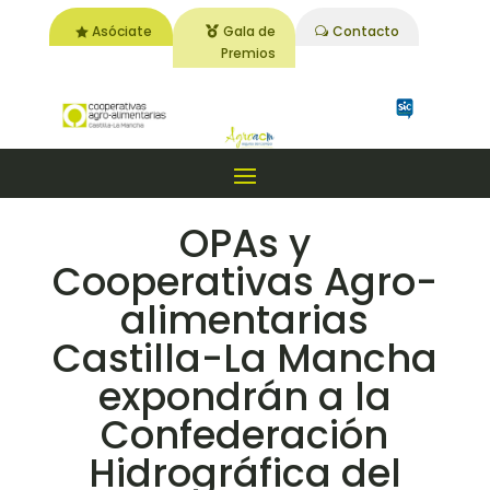
Asóciate
Gala de
Contacto
Premios
OPAs y
Cooperativas Agro-
alimentarias
Castilla-La Mancha
expondrán a la
Confederación
Hidrográfica del