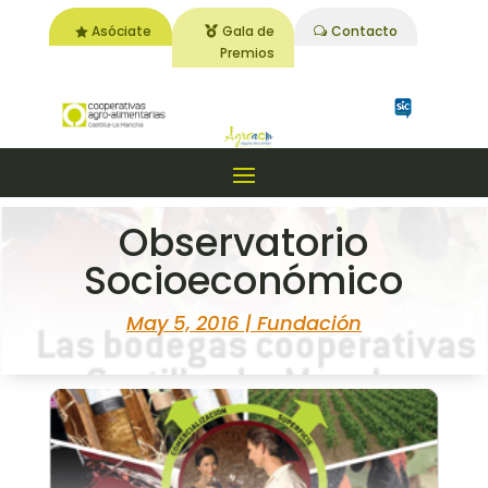
Asóciate
Gala de
Contacto
Premios
Observatorio
Socioeconómico
May 5, 2016
|
Fundación