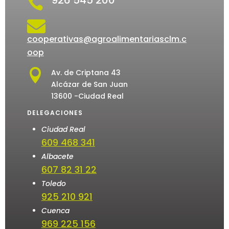


cooperativas@agroalimentariasclm.c
oop

Av. de Criptana 43
Alcázar de San Juan
13600 -Ciudad Real
DELEGACIONES
Ciudad Real
609 468 341
Albacete
607 82 31 22
Toledo
925 210 921
Cuenca
969 225 156