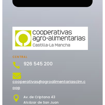
CENTRAL
926 545 200


cooperativas@agroalimentariasclm.c
oop

Av. de Criptana 43
Alcázar de San Juan