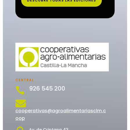
DESCUBRE TODAS LAS EDICIONES
CENTRAL
926 545 200


cooperativas@agroalimentariasclm.c
oop
Av. de Criptana 43