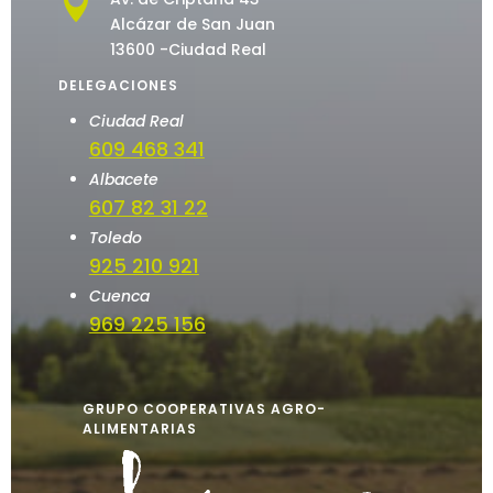

Alcázar de San Juan
13600 -Ciudad Real
DELEGACIONES
Ciudad Real
609 468 341
Albacete
607 82 31 22
Toledo
925 210 921
Cuenca
969 225 156
GRUPO COOPERATIVAS AGRO-
ALIMENTARIAS