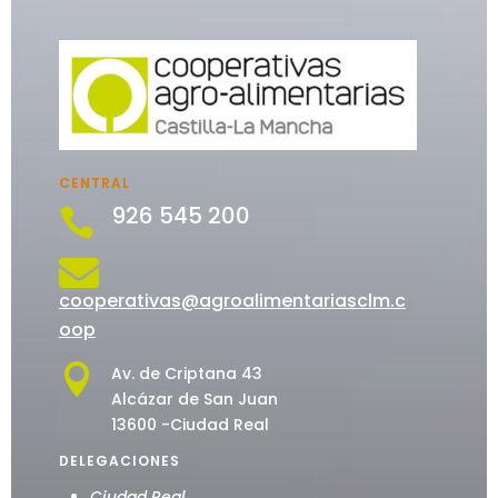
CENTRAL
926 545 200


cooperativas@agroalimentariasclm.c
oop

Av. de Criptana 43
Alcázar de San Juan
13600 -Ciudad Real
DELEGACIONES
Ciudad Real