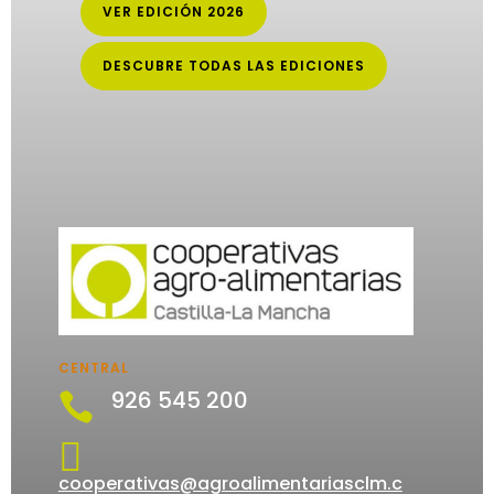
VER EDICIÓN 2026
DESCUBRE TODAS LAS EDICIONES
CENTRAL
926 545 200


cooperativas@agroalimentariasclm.c