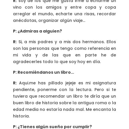
R:
soy de los que me gusta irme a echarme un
vino con los amigos y entre copa y copa
arreglar el mundo, echarte una risas, recordar
anécdotas, organizar algún viaje…
P: ¿Admiras a alguien?
R:
Si, a mis padres y a mis dos hermanos. Ellos
son las personas que tengo como referencia en
mi vida y de las que en parte he de
agradecerles todo lo que soy hoy en día.
P: Recomiéndanos un libro…
R:
Aqui.me has pillado jejeje es mi asignatura
pendiente, ponerme con la lectura. Pero si te
tuviera que recomendar un libro te diría que un
buen libro de historia sobre la antigua roma o la
edad media no estaría nada mal. Me encanta la
historia.
P: ¿Tienes algún sueño por cumplir?