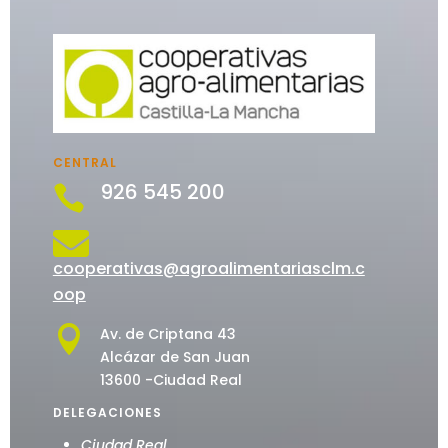
CENTRAL
926 545 200


cooperativas@agroalimentariasclm.c
oop

Av. de Criptana 43
Alcázar de San Juan
13600 -Ciudad Real
DELEGACIONES
Ciudad Real