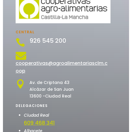
CENTRAL
926 545 200


cooperativas@agroalimentariasclm.c
oop

Av. de Criptana 43
Alcázar de San Juan
13600 -Ciudad Real
DELEGACIONES
Ciudad Real
609 468 341
Albacete