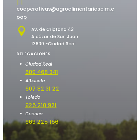

cooperativas@agroalimentariasclm.c
oop

Av. de Criptana 43
Alcázar de San Juan
13600 -Ciudad Real
DELEGACIONES
Ciudad Real
609 468 341
Albacete
607 82 31 22
Toledo
925 210 921
Cuenca
969 225 156