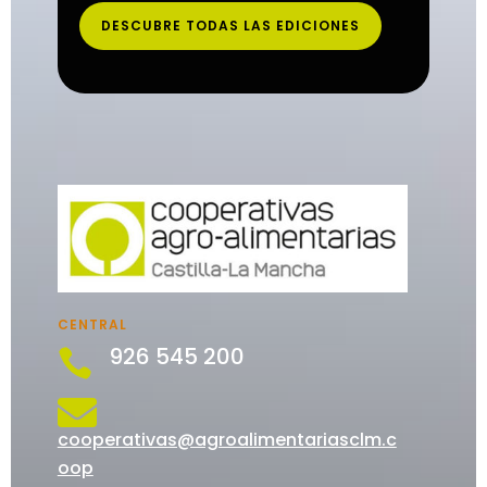
DESCUBRE TODAS LAS EDICIONES
CENTRAL
926 545 200


cooperativas@agroalimentariasclm.c
oop