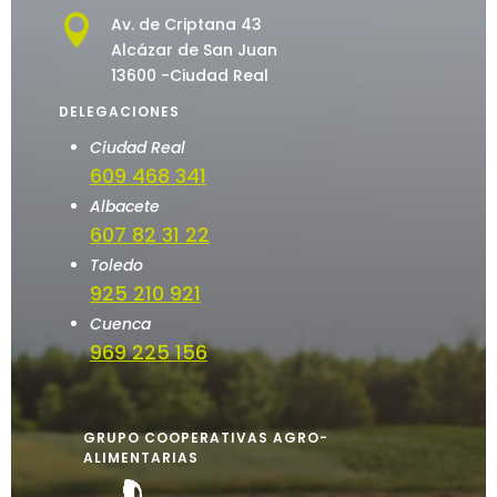

Av. de Criptana 43
Alcázar de San Juan
13600 -Ciudad Real
DELEGACIONES
Ciudad Real
609 468 341
Albacete
607 82 31 22
Toledo
925 210 921
Cuenca
969 225 156
GRUPO COOPERATIVAS AGRO-
ALIMENTARIAS