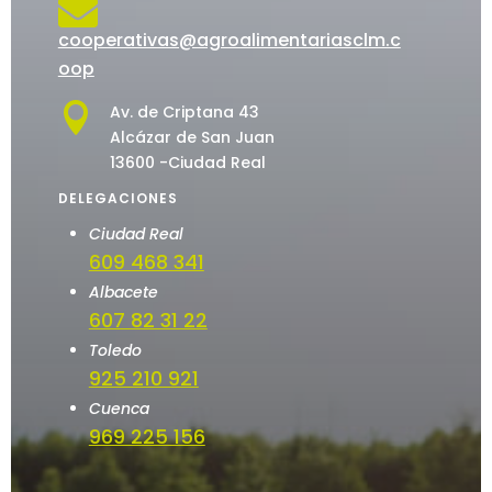

cooperativas@agroalimentariasclm.c
oop

Av. de Criptana 43
Alcázar de San Juan
13600 -Ciudad Real
DELEGACIONES
Ciudad Real
609 468 341
Albacete
607 82 31 22
Toledo
925 210 921
Cuenca
969 225 156