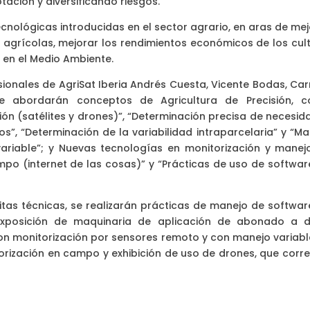
tación y diversificando riesgos.
nológicas introducidas en el sector agrario, en aras de mej
es agrícolas, mejorar los rendimientos económicos de los cul
s en el Medio Ambiente.
ionales de AgriSat Iberia Andrés Cuesta, Vicente Bodas, Ca
 Se abordarán conceptos de Agricultura de Precisión, 
ción (satélites y drones)”, “Determinación precisa de necesi
”, “Determinación de la variabilidad intraparcelaria” y “Ma
s variable”; y Nuevas tecnologías en monitorización y manej
po (internet de las cosas)” y “Prácticas de uso de softwar
itas técnicas, se realizarán prácticas de manejo de softwar
exposición de maquinaria de aplicación de abonado a d
con monitorización por sensores remoto y con manejo variabl
orización en campo y exhibición de uso de drones, que corre