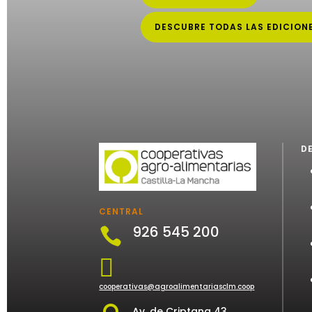
DESCUBRE TODAS LAS EDICION
D
CENTRAL
926 545 200


cooperativas@agroalimentariasclm.coop
Av. de Criptana 43