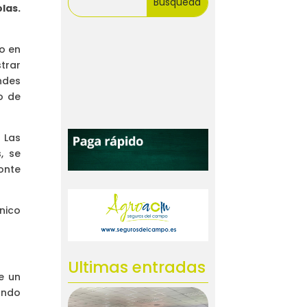
las.
o en
trar
ndes
o de
 Las
, se
Monte
nico
Ultimas entradas
e un
ando