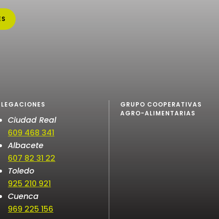
ES
ELEGACIONES
GRUPO COOPERATIVAS
AGRO-ALIMENTARIAS
Ciudad Real
609 468 341
Albacete
607 82 31 22
Toledo
925 210 921
Cuenca
969 225 156