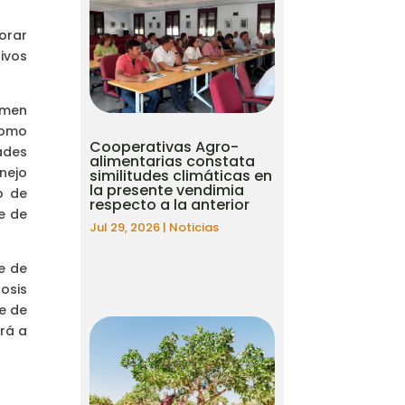
orar
tivos
rmen
como
Cooperativas Agro-
dades
alimentarias constata
nejo
similitudes climáticas en
la presente vendimia
o de
respecto a la anterior
e de
Jul 29, 2026
|
Noticias
e de
osis
e de
rá a