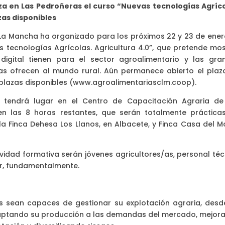
a en Las Pedroñeras el curso “Nuevas tecnologías Agríco
zas disponibles
La Mancha ha organizado para los próximos 22 y 23 de ener
 tecnologías Agrícolas. Agricultura 4.0”, que pretende mos
digital tienen para el sector agroalimentario y las gra
as ofrecen al mundo rural. Aún permanece abierto el plaz
y plazas disponibles (www.agroalimentariasclm.coop).
, tendrá lugar en el Centro de Capacitación Agraria de
en las 8 horas restantes, que serán totalmente prácticas
a la Finca Dehesa Los Llanos, en Albacete, y Finca Casa del 
ividad formativa serán jóvenes agricultores/as, personal téc
or, fundamentalmente.
es sean capaces de gestionar su explotación agraria, desd
adaptando su producción a las demandas del mercado, mejor