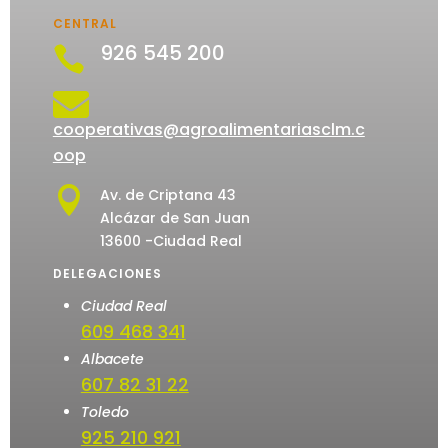
CENTRAL
926 545 200


cooperativas@agroalimentariasclm.c
oop

Av. de Criptana 43
Alcázar de San Juan
13600 -Ciudad Real
DELEGACIONES
Ciudad Real
609 468 341
Albacete
607 82 31 22
Toledo
925 210 921