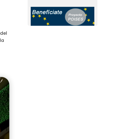
 del
la