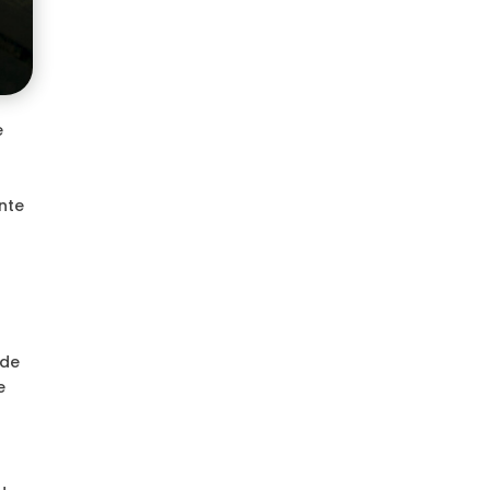
e
nte
 de
e