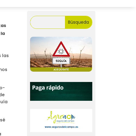
tas
 la
 las
a
imos
ro-
nde
quía
osé
s
a