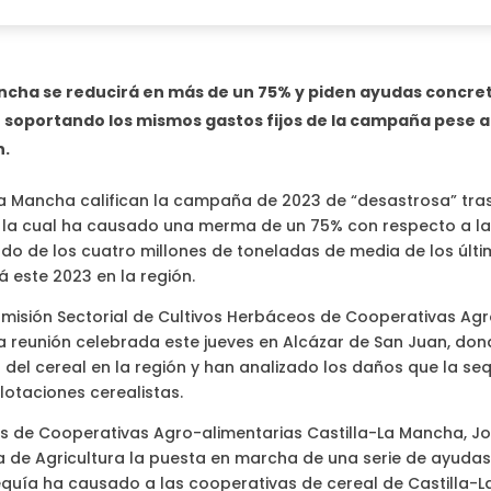
ancha se reducirá en más de un 75% y piden ayudas concre
 soportando los mismos gastos fijos de la campaña pese a
n.
La Mancha califican la campaña de 2023 de “desastrosa” tras
 la cual ha causado una merma de un 75% con respecto a l
do de los cuatro millones de toneladas de media de los últ
 este 2023 en la región.
omisión Sectorial de Cultivos Herbáceos de Cooperativas Ag
a reunión celebrada este jueves en Alcázar de San Juan, do
del cereal en la región y han analizado los daños que la se
lotaciones cerealistas.
os de Cooperativas Agro-alimentarias Castilla-La Mancha, J
ía de Agricultura la puesta en marcha de una serie de ayuda
sequía ha causado a las cooperativas de cereal de Castilla-L