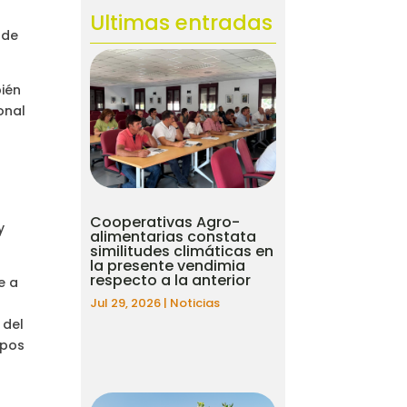
Ultimas entradas
 de
bién
onal
Cooperativas Agro-
y
alimentarias constata
similitudes climáticas en
la presente vendimia
respecto a la anterior
e a
Jul 29, 2026
|
Noticias
 del
upos