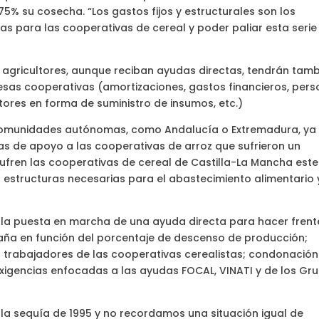
5% su cosecha. “Los gastos fijos y estructurales son los
s para las cooperativas de cereal y poder paliar esta serie
 agricultores, aunque reciban ayudas directas, tendrán tam
esas cooperativas (amortizaciones, gastos financieros, pers
tores en forma de suministro de insumos, etc.)
 comunidades autónomas, como Andalucía o Extremadura, ya
 de apoyo a las cooperativas de arroz que sufrieron un
ufren las cooperativas de cereal de Castilla-La Mancha este
 estructuras necesarias para el abastecimiento alimentario 
a la puesta en marcha de una ayuda directa para hacer frent
aña en función del porcentaje de descenso de producción;
s trabajadores de las cooperativas cerealistas; condonación
s exigencias enfocadas a las ayudas FOCAL, VINATI y de los Gr
e la sequía de 1995 y no recordamos una situación igual de