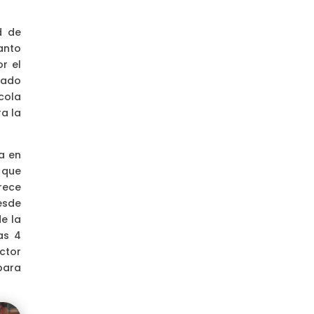
d de
anto
r el
rado
cola
ra la
a en
 que
rece
esde
e la
as 4
ctor
para