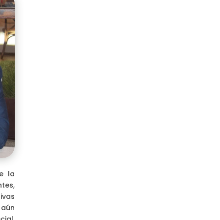
e la
tes,
ivas
 aún
cial,