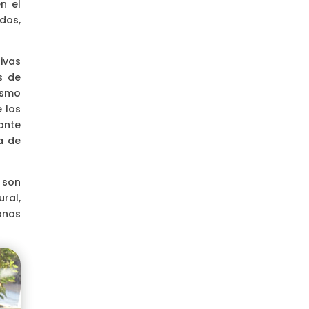
n el
dos,
ivas
s de
ismo
 los
ante
a de
 son
ral,
onas