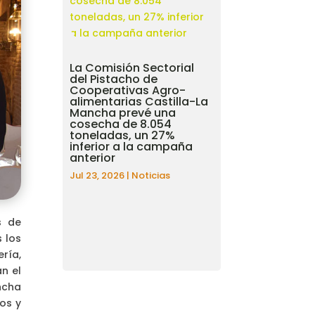
La Comisión Sectorial
del Pistacho de
Cooperativas Agro-
alimentarias Castilla-La
Mancha prevé una
cosecha de 8.054
toneladas, un 27%
inferior a la campaña
anterior
Jul 23, 2026
|
Noticias
s de
 los
ería,
n el
ncha
os y