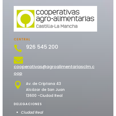
CENTRAL
926 545 200


cooperativas@agroalimentariasclm.c
oop

Av. de Criptana 43
Alcázar de San Juan
13600 -Ciudad Real
DELEGACIONES
Ciudad Real