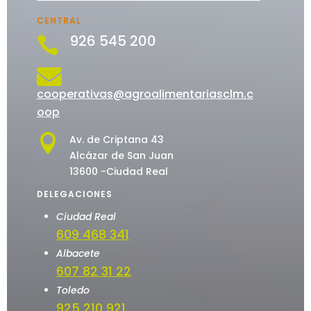
CENTRAL
926 545 200


cooperativas@agroalimentariasclm.c
oop

Av. de Criptana 43
Alcázar de San Juan
13600 -Ciudad Real
DELEGACIONES
Ciudad Real
609 468 341
Albacete
607 82 31 22
Toledo
925 210 921