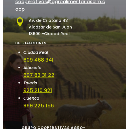
cooperativas@agroalimentariasclm.c
oop

Av. de Criptana 43
Alcázar de San Juan
13600 -Ciudad Real
DELEGACIONES
Ciudad Real
609 468 341
Albacete
607 82 31 22
Toledo
925 210 921
Cuenca
969 225 156
GRUPO COOPERATIVAS AGRO-