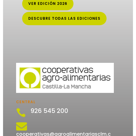
VER EDICIÓN 2026
DESCUBRE TODAS LAS EDICIONES
CENTRAL
926 545 200


cooperativas@agroalimentariasclm.c