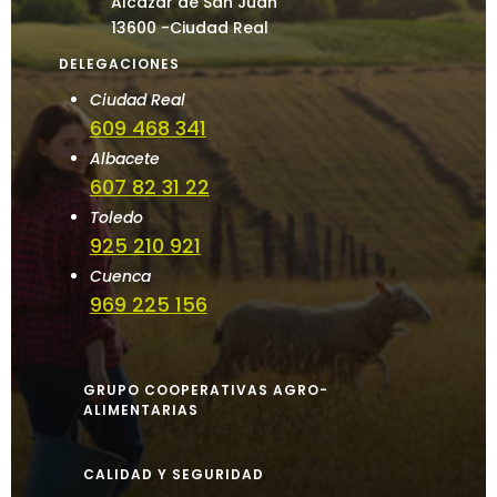
Alcázar de San Juan
13600 -Ciudad Real
DELEGACIONES
Ciudad Real
609 468 341
Albacete
607 82 31 22
Toledo
925 210 921
Cuenca
969 225 156
GRUPO COOPERATIVAS AGRO-
ALIMENTARIAS
CALIDAD Y SEGURIDAD