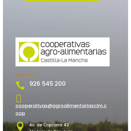
CENTRAL
926 545 200


cooperativas@agroalimentariasclm.c
oop

Av. de Criptana 43