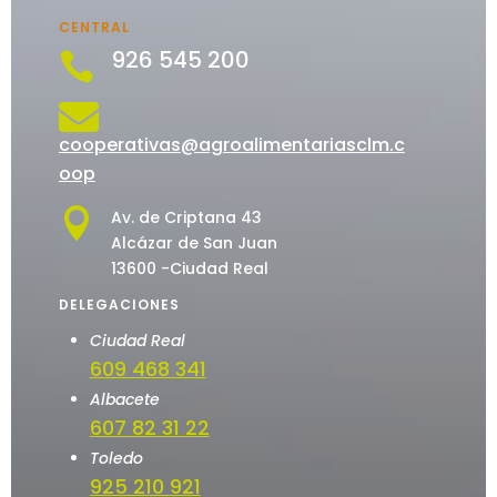
CENTRAL
926 545 200


cooperativas@agroalimentariasclm.c
oop

Av. de Criptana 43
Alcázar de San Juan
13600 -Ciudad Real
DELEGACIONES
Ciudad Real
609 468 341
Albacete
607 82 31 22
Toledo
925 210 921