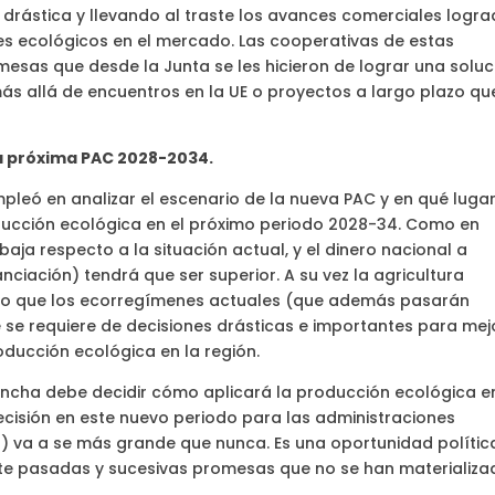
drástica y llevando al traste los avances comerciales logr
tes ecológicos en el mercado. Las cooperativas de estas
mesas que desde la Junta se les hicieron de lograr una soluc
más allá de encuentros en la UE o proyectos a largo plazo qu
la próxima PAC 2028-2034.
pleó en analizar el escenario de la nueva PAC y en qué lugar
oducción ecológica en el próximo periodo 2028-34. Como en
ja respecto a la situación actual, y el dinero nacional a
nciación) tendrá que ser superior. A su vez la agricultura
io que los ecorregímenes actuales (que además pasarán
 se requiere de decisiones drásticas e importantes para mej
oducción ecológica en la región.
ncha debe decidir cómo aplicará la producción ecológica e
cisión en este nuevo periodo para las administraciones
) va a se más grande que nunca. Es una oportunidad polític
nte pasadas y sucesivas promesas que no se han materializa