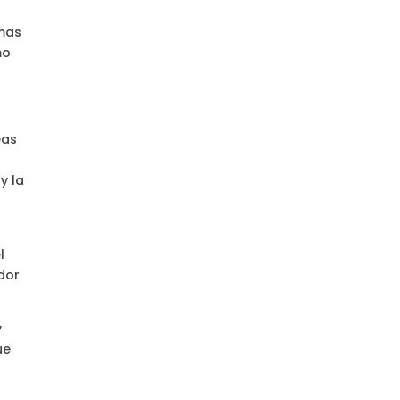
smas
mo
eas
y la
l
edor
y
ue