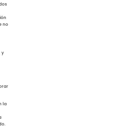
ados
ión
e no
 y
orar
n la
a
do.