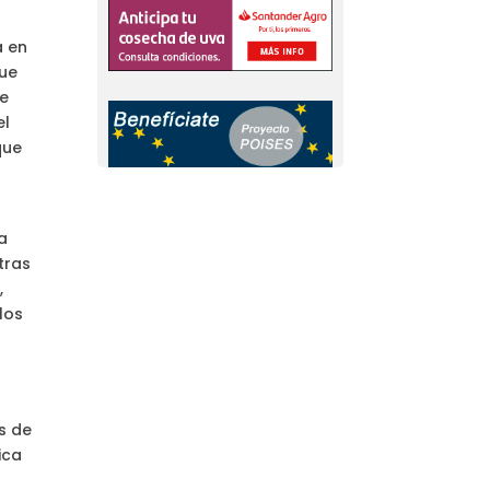
a en
que
de
el
que
a
tras
,
los
n
s de
ica
a