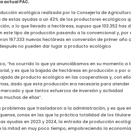
la actual PAC.
ducción ecológica realizada por la Consejería de Agricultur
ra de estas ayudas a un 43% de los productores ecológicos 
cción, o lo que llevado a hectáreas, supuso que 103.352 has 
 este tipo de producción pasando a la convencional y, por 
eron 167.333 nuevas hectáreas en conversión de primer año 
os después no pueden dar lugar a producto ecológico
sco, “ha ocurrido lo que ya anunciábamos en su momento a l
orial, y es que la bajada de hectáreas en producción o por o
ajada de producto ecológico en las cooperativas y, con ello
mas, dado que esta producción era necesaria para atender 
ercado y que tantos esfuerzos de inversión y actividad
a muchas de ellas”.
os problemas que trasladaron a la administración, y es que e
ense, zonas en las que la práctica totalidad de los titulare
as ayudas en 2023 y 2024, la entrada de producción ecológ
e la mitad en muy poco tiempo, empobreciendo la economí