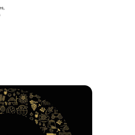
es,
s