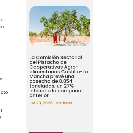
as
in
La Comisión Sectorial
del Pistacho de
Cooperativas Agro-
alimentarias Castilla-La
Mancha prevé una
en
cosecha de 8.054
toneladas, un 27%
inferior a la campaña
acto
anterior
Jul 23, 2026
|
Noticias
os
s