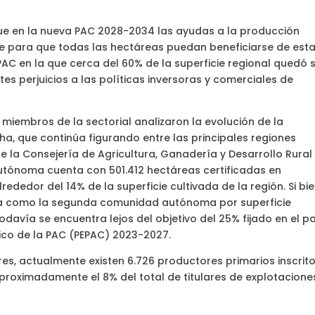
ue en la nueva PAC 2028-2034 las ayudas a la producción
te para que todas las hectáreas puedan beneficiarse de est
PAC en la que cerca del 60% de la superficie regional quedó s
s perjuicios a las políticas inversoras y comerciales de
s miembros de la sectorial analizaron la evolución de la
a, que continúa figurando entre las principales regiones
 la Consejería de Agricultura, Ganadería y Desarrollo Rural
utónoma cuenta con 501.412 hectáreas certificadas en
rededor del 14% de la superficie cultivada de la región. Si bi
cha como la segunda comunidad autónoma por superficie
odavía se encuentra lejos del objetivo del 25% fijado en el p
gico de la PAC (PEPAC) 2023-2027.
res, actualmente existen 6.726 productores primarios inscrit
proximadamente el 8% del total de titulares de explotacione